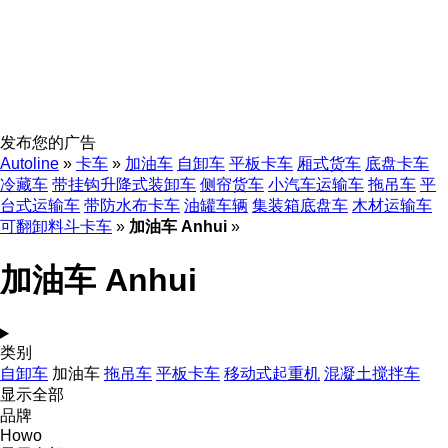
发布您的广告
Autoline
»
卡车
»
加油车
自卸车
平板卡车
厢式货车
底盘卡车
冷藏车
带挂钩升降式装卸车
侧帘货车
小汽车运输车
拖吊车
平
台式运输车
带防水布卡车
油罐车辆
集装箱底盘车
木材运输车
可翻卸料斗卡车
»
加油车 Anhui
»
加油车 Anhui
类别
自卸车
加油车
拖吊车
平板卡车
移动式起重机
混凝土搅拌车
显示全部
品牌
Howo