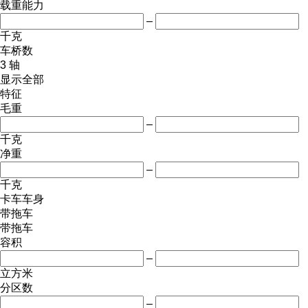
载重能力
–
千克
车桥数
3 轴
显示全部
特征
毛重
–
千克
净重
–
千克
卡车车身
带拖车
带拖车
容积
–
立方米
分区数
–