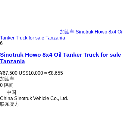
加油车 Sinotruk Howo 8x4 Oil
Tanker Truck for sale Tanzania
6
Sinotruk Howo 8x4 Oil Tanker Truck for sale
Tanzania
¥67,500
US$10,000
≈ €8,655
加油车
0 隔间
中国
China Sinotruk Vehicle Co., Ltd.
联系卖方