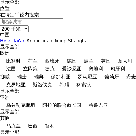
显示全部
位置
在特定半径内搜索
中国
Hefei
Tai'an
Anhui
Jinan
Jining
Shanghai
显示全部
欧洲
比利时
荷兰
西班牙
德国
波兰
英国
意大利
法国
立陶宛
捷克
爱沙尼亚
奥地利
匈牙利
挪威
瑞士
瑞典
保加利亚
罗马尼亚
葡萄牙
丹麦
克罗地亚
斯洛伐克
希腊
科索沃
显示全部
亚洲
乌兹别克斯坦
阿拉伯联合酋长国
格鲁吉亚
显示全部
其他
乌克兰
巴西
智利
显示全部