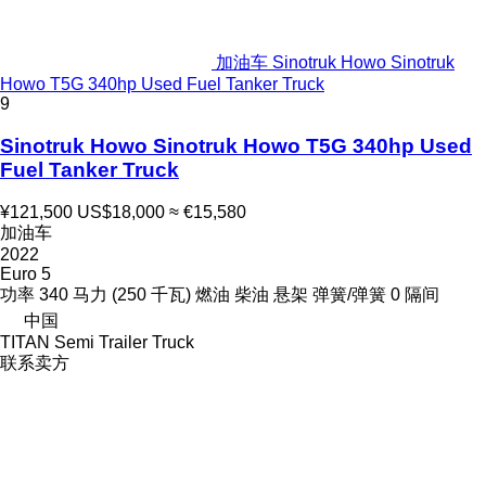
加油车 Sinotruk Howo Sinotruk
Howo T5G 340hp Used Fuel Tanker Truck
9
Sinotruk Howo Sinotruk Howo T5G 340hp Used
Fuel Tanker Truck
¥121,500
US$18,000
≈ €15,580
加油车
2022
Euro 5
功率
340 马力 (250 千瓦)
燃油
柴油
悬架
弹簧/弹簧
0 隔间
中国
TITAN Semi Trailer Truck
联系卖方