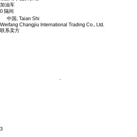
加油车
0 隔间
中国, Taian Shi
Weifang Changjiu International Trading Co., Ltd.
联系卖方
3