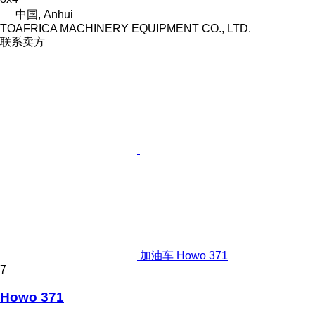
中国, Anhui
TOAFRICA MACHINERY EQUIPMENT CO., LTD.
联系卖方
加油车 Howo 371
7
Howo 371