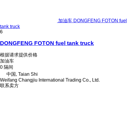
加油车 DONGFENG FOTON fuel
tank truck
6
DONGFENG FOTON fuel tank truck
根据请求提供价格
加油车
0 隔间
中国, Taian Shi
Weifang Changjiu International Trading Co., Ltd.
联系卖方