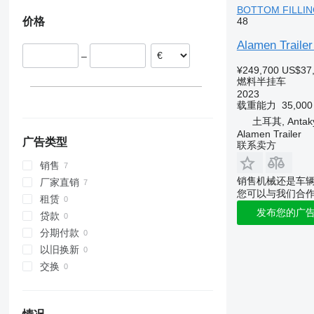
BOTTOM FILLI
价格
48
Alamen Trail
–
¥249,700
US$37
燃料半挂车
2023
载重能力
35,00
土耳其, Antaky
Alamen Trailer
广告类型
联系卖方
销售
销售机械还是车
厂家直销
您可以与我们合
租赁
发布您的广
贷款
分期付款
以旧换新
交换