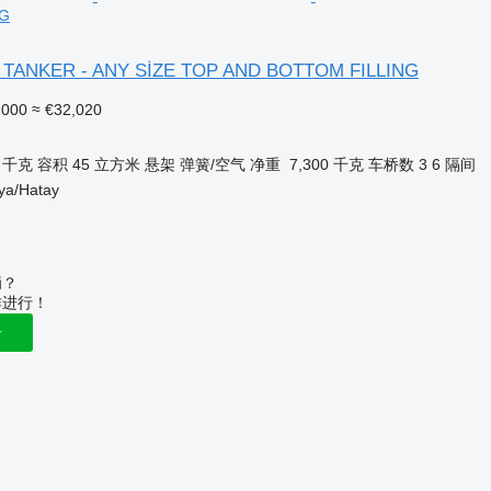
NG
er TANKER - ANY SİZE TOP AND BOTTOM FILLING
,000
≈ €32,020
0 千克
容积
45 立方米
悬架
弹簧/空气
净重
7,300 千克
车桥数
3
6 隔间
a/Hatay
辆？
作进行！
告