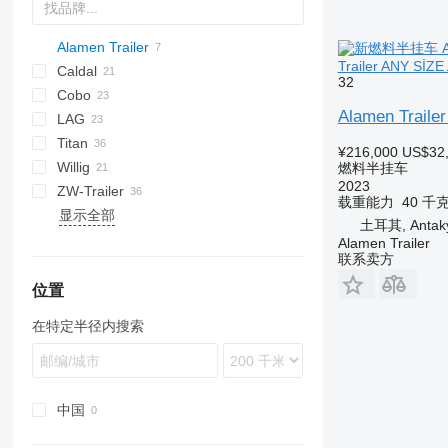
Alamen Trailer
Trailer ANY Sİ
Caldal
BPO
32
Cobo
Alamen Trail
LAG
SOA
TSA
TX
Stralis
STB
Titan
0-3
SR
SK
OPL 38
¥216,000
US$32
Willig
O-3
TX
燃料半挂车
2023
ZW-Trailer
载重能力
40 千
显示全部
土耳其, Antaky
Alamen Trailer
联系卖方
位置
在特定半径内搜索
中国