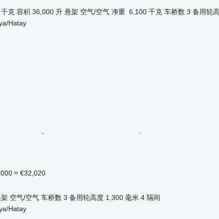
0 千克
容积
36,000 升
悬架
空气/空气
净重
6,100 千克
车桥数
3
备用轮
a/Hatay
,000
≈ €32,020
悬架
空气/空气
车桥数
3
备用轮高度
1,300 毫米
4 隔间
a/Hatay