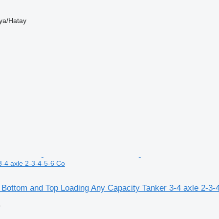
a/Hatay
3-4 axle 2-3-4-5-6 Co
 Bottom and Top Loading Any Capacity Tanker 3-4 axle 2-3-
格