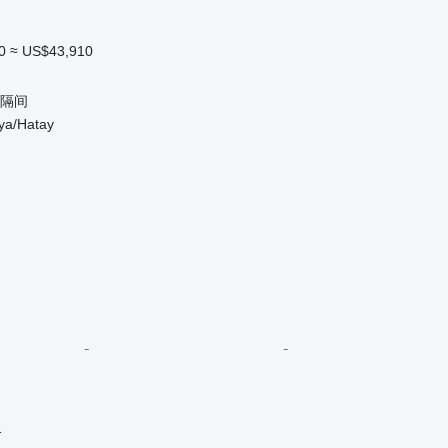
0
≈ US$43,910
 隔间
a/Hatay
格