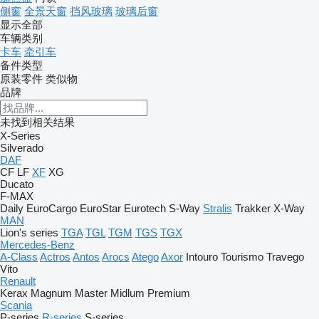
侧窗
全景天窗
挡风玻璃
玻璃后窗
显示全部
车辆类别
卡车
牵引车
备件类型
原装零件
类似物
品牌
未找到相关结果
X-Series
Silverado
DAF
CF
LF
XF
XG
Ducato
F-MAX
Daily
EuroCargo
EuroStar
Eurotech
S-Way
Stralis
Trakker
X-Way
MAN
Lion's series
TGA
TGL
TGM
TGS
TGX
Mercedes-Benz
A-Class
Actros
Antos
Arocs
Atego
Axor
Intouro
Tourismo
Travego
Vito
Renault
Kerax
Magnum
Master
Midlum
Premium
Scania
P-series
R-series
S-series