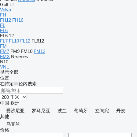
Golf
LT
Volvo
FH
FH12
FH16
FL
FL6
FL6 12
FL7
FL10
FL12
FL612
FM
FM7
FM9
FM10
FM12
FMX
N-series
N10
VNL
显示全部
位置
在特定半径内搜索
中国
欧洲
爱沙尼亚
罗马尼亚
波兰
葡萄牙
立陶宛
丹麦
其他
乌克兰
价格
–