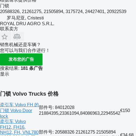
门锁
20588326, 21261275, 21505894, 3175724, 24427401, 20922539
罗马尼亚, Cristesti
ROYAL DRU AGRO S.R.L.
联系卖方
销售机械还是车辆？
您可以与我们合作进行！
发布您的广告
搜索结果:
181 条广告
显示
门锁 Volvo Trucks 价格
牵引车 Volvo FH 的
部件号: 84012028
门锁 Volvo Door
€150
21884395,23361094,84086963,22945542
lock
牵引车 Volvo
FH12, FH16,
部件号: 20588326 21261275 21505894
NH12, FH, VNL780
€34.68