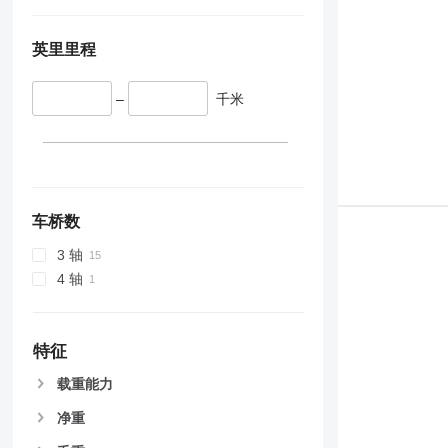
英里里程
–
千米
车桥数
3 轴
4 轴
特征
载重能力
净重