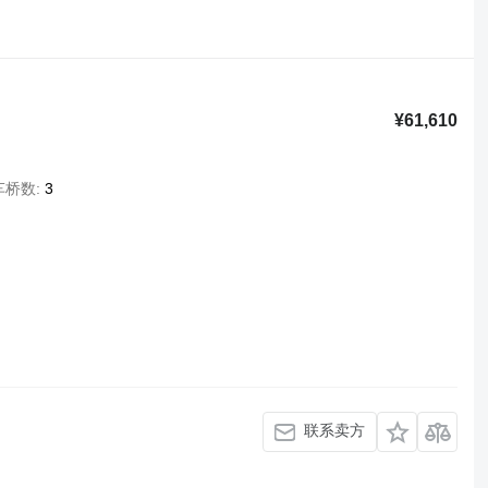
¥61,610
车桥数
3
联系卖方