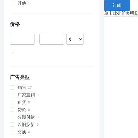
其他
荷兰
订阅
奥地利
乌克兰
单击此处即表明
意大利
价格
–
广告类型
销售
厂家直销
租赁
贷款
分期付款
以旧换新
交换