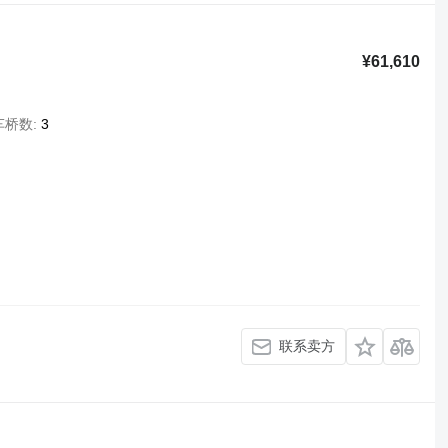
¥61,610
车桥数
3
联系卖方