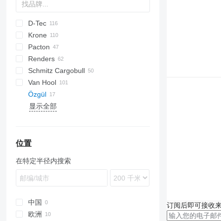
D-Tec
2 series
ADR
CCS
Krone
3 series
BPO
CT
EF
ADR
SDS
T-series
SB
Pacton
4 series
FT
Sliding
OPL
SD
SC
S 24
0-2
G-series
SL
S-series
Renders
5 series
Stack
OPP
SDC
XS
SW
0-3
ET3
Schmitz Cargobull
O-3
T-series
Euro
Kaiser
Van Hool
TXC
ROC
S-series
SPA
CS
SP
Özgül
SCB
A-series
LPRS
NS
38
显示全部
SCF
ADR
SCS
EX
SGF
位置
在特定半径内搜索
中国
订阅后即可接收
欧洲