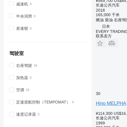
¥569,700
US$84
减速机
长途公共汽车
2018
165,000 千米
中央润滑
燃油
柴油
右座驾
日本
差速锁
EVERY TRADING
联系卖方
驾驶室
右座驾驶
加热器
空调
30
定速巡航控制（TEMPOMAT）
Hino MELPHA
¥114,300
US$16
速度记录器
长途公共汽车
1999