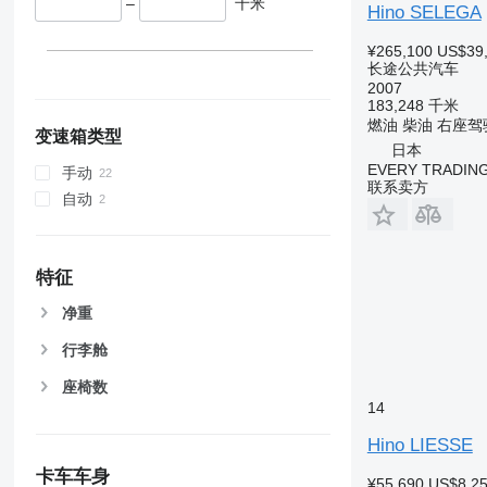
–
千米
Hino SELEGA
¥265,100
US$39
长途公共汽车
2007
183,248 千米
燃油
柴油
右座驾
变速箱类型
日本
EVERY TRADING
手动
联系卖方
自动
特征
净重
行李舱
座椅数
14
Hino LIESSE
卡车车身
¥55,690
US$8,2