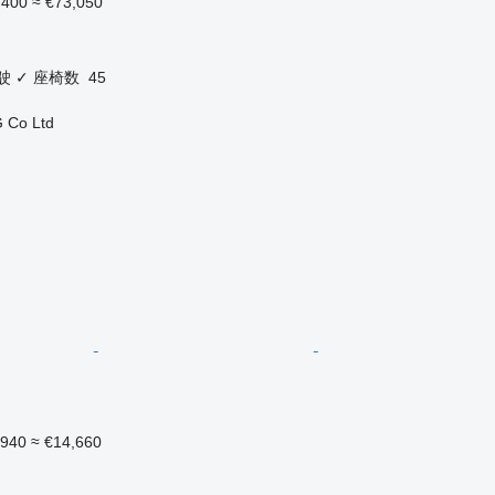
,400
≈ €73,050
驶
✓
座椅数
45
 Co Ltd
,940
≈ €14,660