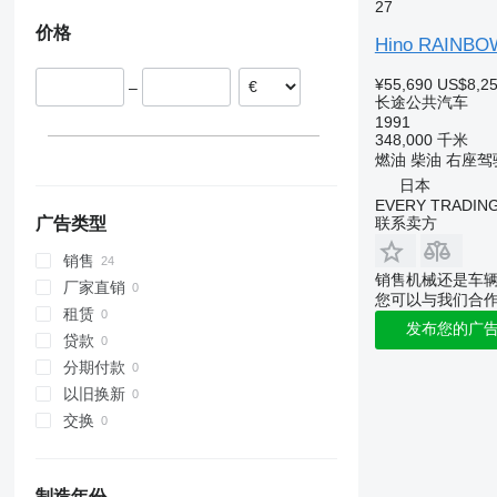
27
价格
Hino RAINBO
¥55,690
US$8,2
–
长途公共汽车
1991
348,000 千米
燃油
柴油
右座驾
日本
EVERY TRADING
联系卖方
广告类型
销售
销售机械还是车
厂家直销
您可以与我们合
租赁
发布您的广
贷款
分期付款
以旧换新
交换
制造年份