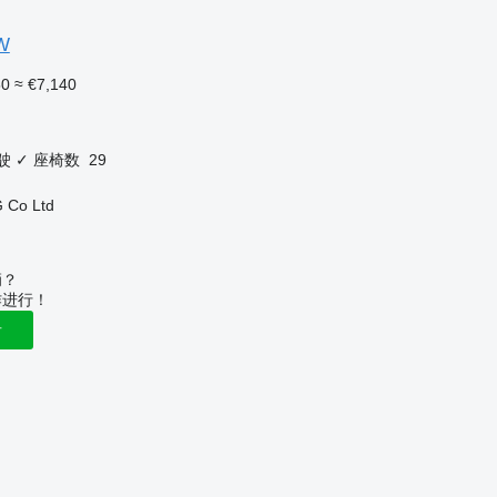
W
50
≈ €7,140
驶
✓
座椅数
29
 Co Ltd
辆？
作进行！
告