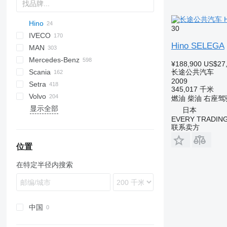
Hino
Probus
Maestro
Aura
Futura
SB
Ducato
BJ
KLQ
30
IVECO
Eurostar E
Magiq
XF
Liesse
Hino SELEGA
MAN
Melpha
Crossway
Ares
Century
Gala
C-series
HIGER
Mercedes-Benz
Rainbow
Daily
Crossway
I-series
Novo
LC
XMQ
A-series
¥188,900
US$27
长途公共汽车
Scania
Selega
Euroclass
Domino
Visigo
IRIZAR
Atego
Cityliner
Civilian
Navigo
Iliade
2009
Setra
Eurorider
Evadys
Lion's series
Citaro
Euroliner
Sultan
Century
345,017 千米
Volvo
Evadys
Iliade
Integro
Jetliner
Ulyso T
Interlink
S-series
LD
Caetano
FHD
JSD
Futura
Astromega
Crafter
燃油
柴油
右座驾
显示全部
Ferqui Sunrise
Magelys
Intouro
Starliner
Vectio
Irizar
MD
Coaster
Futura
Astron
9700
ZK
LCK
日本
EVERY TRADING
Magelys
Midys
MB
Tourliner
K-series
Maraton
Magiq
EX
9900
联系卖方
Mago
Proway
O-series
S-series
Opalin
T-series
B-series
Marcopolo
Recreo
Sprinter
Touring
Prestij
BM
位置
Rapido
Tourino
RD
Carrus
在特定半径内搜索
Wing
Tourismo
Safari
PL
Travego
Tourmalin
S-series
Vario
中国