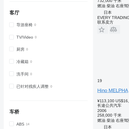
732,000 千米
燃油
柴油
右座驾
日本
客厅
EVERY TRADING
联系卖方
导游座椅
TV/Video
厨房
冷藏箱
洗手间
19
已针对残疾人调整
Hino MELPHA
¥113,100
US$16
长途公共汽车
2006
车桥
258,000 千米
燃油
柴油
右座驾
ABS
日本