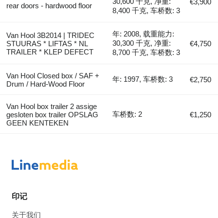
30,600 千克, 净重:
€3,900
rear doors - hardwood floor
8,400 千克, 车桥数: 3
年: 2008, 载重能力:
Van Hool 3B2014 | TRIDEC
30,300 千克, 净重:
STUURAS * LIFTAS * NL
€4,750
TRAILER * KLEP DEFECT
8,700 千克, 车桥数: 3
Van Hool Closed box / SAF +
年: 1997, 车桥数: 3
€2,750
Drum / Hard-Wood Floor
Van Hool box trailer 2 assige
车桥数: 2
gesloten box trailer OPSLAG
€1,250
GEEN KENTEKEN
印记
关于我们