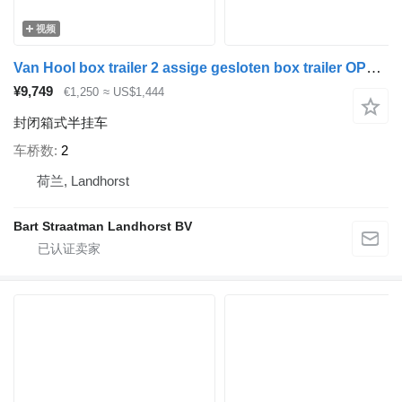
视频
Van Hool box trailer 2 assige gesloten box trailer OPSLAG GEEN KENTEKEN
¥9,749
€1,250
≈ US$1,444
封闭箱式半挂车
车桥数
2
荷兰, Landhorst
Bart Straatman Landhorst BV