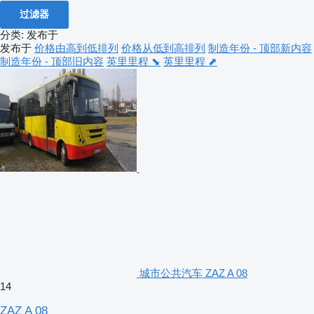
过滤器
分类
:
发布于
发布于
价格由高到低排列
价格从低到高排列
制造年份 - 顶部新内容
制造年份 - 顶部旧内容
英里里程 ⬊
英里里程 ⬈
城市公共汽车 ZAZ A 08
14
ZAZ A 08