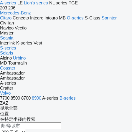
A-series
LE
Lion's series
NL series
TGE
203
206
Mercedes-Benz
Citaro
Conecto
Integro
Intouro
MB
O-series
S-Class
Sprinter
Civilian
Navigo
Vectio
Master
Scania
Interlink
K-series
Vest
S-series
Solaris
Alpino
Urbino
MD
Tourmalin
Coaster
Ambassador
Ambassador
A-series
Crafter
Volvo
7700
8500
8700
8900
A-series
B-series
ZAZ
显示全部
位置
在特定半径内搜索