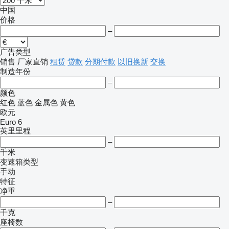
中国
价格
–
广告类型
销售
厂家直销
租赁
贷款
分期付款
以旧换新
交换
制造年份
–
颜色
红色
蓝色
金属色
黄色
欧元
Euro 6
英里里程
–
千米
变速箱类型
手动
特征
净重
–
千克
座椅数