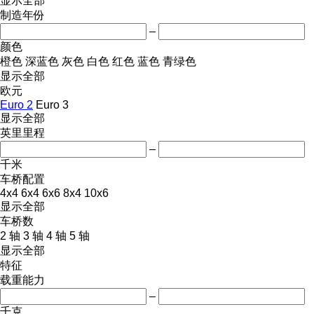
显示全部
制造年份
–
颜色
橙色
深蓝色
灰色
白色
红色
蓝色
青绿色
显示全部
欧元
Euro 2
Euro 3
显示全部
英里里程
–
千米
车桥配置
4x4
6x4
6x6
8x4
10x6
显示全部
车桥数
2 轴
3 轴
4 轴
5 轴
显示全部
特征
载重能力
–
千克