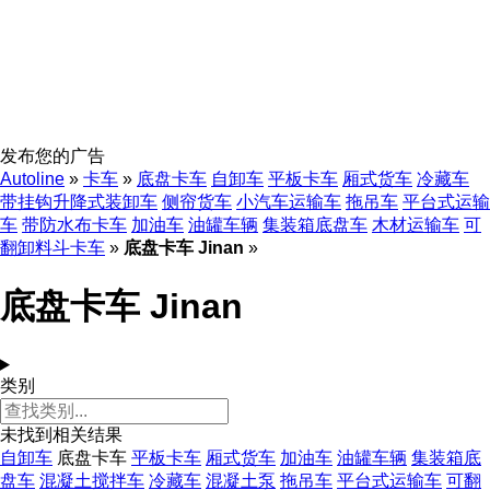
发布您的广告
Autoline
»
卡车
»
底盘卡车
自卸车
平板卡车
厢式货车
冷藏车
带挂钩升降式装卸车
侧帘货车
小汽车运输车
拖吊车
平台式运输
车
带防水布卡车
加油车
油罐车辆
集装箱底盘车
木材运输车
可
翻卸料斗卡车
»
底盘卡车 Jinan
»
底盘卡车 Jinan
类别
未找到相关结果
自卸车
底盘卡车
平板卡车
厢式货车
加油车
油罐车辆
集装箱底
盘车
混凝土搅拌车
冷藏车
混凝土泵
拖吊车
平台式运输车
可翻