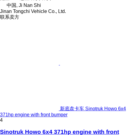
中国, Ji Nan Shi
Jinan Tongchi Vehicle Co., Ltd.
联系卖方
新底盘卡车 Sinotruk Howo 6x4
371hp engine with front bumper
4
Sinotruk Howo 6x4 371hp engine with front