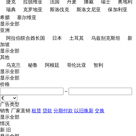
捷克
拉脱维亚
法国
丹麦
挪威
瑞士
奥地利
瑞典
克罗地亚
斯洛伐克
斯洛文尼亚
保加利亚
希腊
塞尔维亚
显示全部
亚洲
阿拉伯联合酋长国
日本
土耳其
乌兹别克斯坦
新
加坡
显示全部
其他
乌克兰
秘鲁
阿根廷
哥伦比亚
智利
显示全部
显示全部
价格
–
广告类型
销售
厂家直销
租赁
贷款
分期付款
以旧换新
交换
显示全部
情况
新
旧