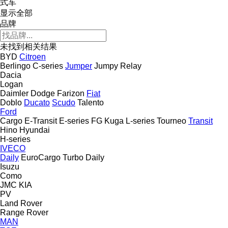
式车
显示全部
品牌
未找到相关结果
BYD
Citroen
Berlingo
C-series
Jumper
Jumpy
Relay
Dacia
Logan
Daimler
Dodge
Farizon
Fiat
Doblo
Ducato
Scudo
Talento
Ford
Cargo
E-Transit
E-series
FG
Kuga
L-series
Tourneo
Transit
Hino
Hyundai
H-series
IVECO
Daily
EuroCargo
Turbo Daily
Isuzu
Como
JMC
KIA
PV
Land Rover
Range Rover
MAN