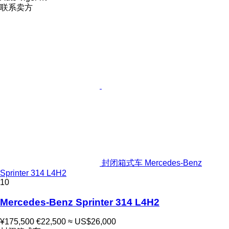
联系卖方
封闭箱式车 Mercedes-Benz
Sprinter 314 L4H2
10
Mercedes-Benz Sprinter 314 L4H2
¥175,500
€22,500
≈ US$26,000