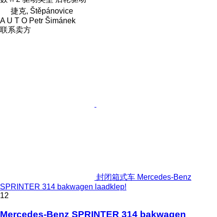
捷克, Štěpánovice
A U T O Petr Šimánek
联系卖方
封闭箱式车 Mercedes-Benz
SPRINTER 314 bakwagen laadklep!
12
Mercedes-Benz SPRINTER 314 bakwagen