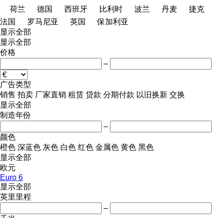
荷兰
德国
西班牙
比利时
波兰
丹麦
捷克
法国
罗马尼亚
英国
保加利亚
显示全部
显示全部
价格
–
广告类型
销售
拍卖
厂家直销
租赁
贷款
分期付款
以旧换新
交换
显示全部
制造年份
–
颜色
橙色
深蓝色
灰色
白色
红色
金属色
黄色
黑色
显示全部
欧元
Euro 6
显示全部
英里里程
–