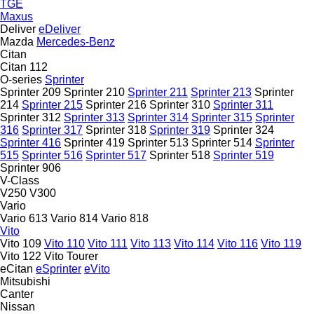
TGE
Maxus
Deliver
eDeliver
Mazda
Mercedes-Benz
Citan
Citan 112
O-series
Sprinter
Sprinter 209
Sprinter 210
Sprinter 211
Sprinter 213
Sprinter
214
Sprinter 215
Sprinter 216
Sprinter 310
Sprinter 311
Sprinter 312
Sprinter 313
Sprinter 314
Sprinter 315
Sprinter
316
Sprinter 317
Sprinter 318
Sprinter 319
Sprinter 324
Sprinter 416
Sprinter 419
Sprinter 513
Sprinter 514
Sprinter
515
Sprinter 516
Sprinter 517
Sprinter 518
Sprinter 519
Sprinter 906
V-Class
V250
V300
Vario
Vario 613
Vario 814
Vario 818
Vito
Vito 109
Vito 110
Vito 111
Vito 113
Vito 114
Vito 116
Vito 119
Vito 122
Vito Tourer
eCitan
eSprinter
eVito
Mitsubishi
Canter
Nissan