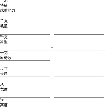
千米
特征
载重能力
–
千克
毛重
–
千克
净重
–
千克
座椅数
尺寸
长度
–
米
宽度
–
米
高度