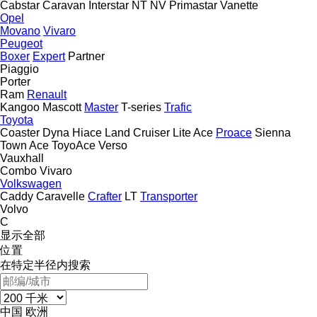
Cabstar
Caravan
Interstar
NT
NV
Primastar
Vanette
Opel
Movano
Vivaro
Peugeot
Boxer
Expert
Partner
Piaggio
Porter
Ram
Renault
Kangoo
Mascott
Master
T-series
Trafic
Toyota
Coaster
Dyna
Hiace
Land Cruiser
Lite Ace
Proace
Sienna
Town Ace
ToyoAce
Verso
Vauxhall
Combo
Vivaro
Volkswagen
Caddy
Caravelle
Crafter
LT
Transporter
Volvo
C
显示全部
位置
在特定半径内搜索
中国
欧洲