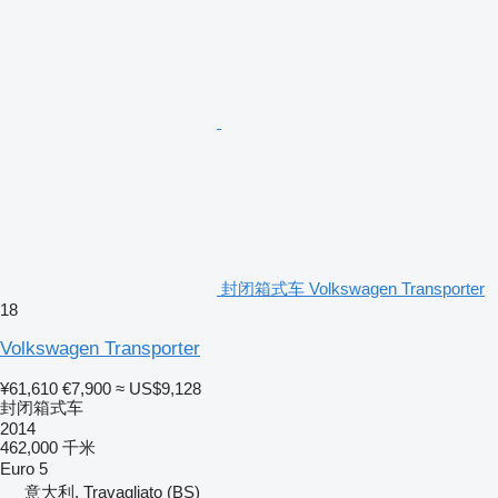
封闭箱式车 Volkswagen Transporter
18
Volkswagen Transporter
¥61,610
€7,900
≈ US$9,128
封闭箱式车
2014
462,000 千米
Euro 5
意大利, Travagliato (BS)