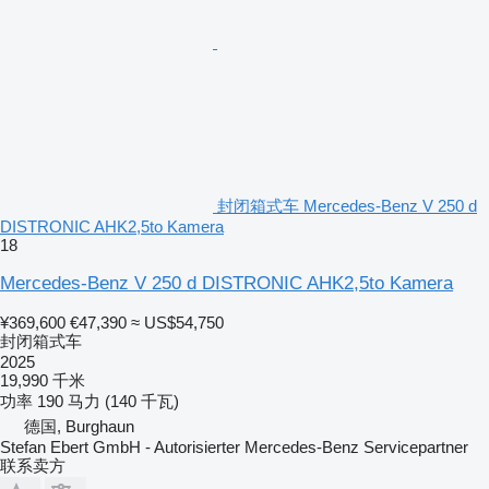
封闭箱式车 Mercedes-Benz V 250 d
DISTRONIC AHK2,5to Kamera
18
Mercedes-Benz V 250 d DISTRONIC AHK2,5to Kamera
¥369,600
€47,390
≈ US$54,750
封闭箱式车
2025
19,990 千米
功率
190 马力 (140 千瓦)
德国, Burghaun
Stefan Ebert GmbH - Autorisierter Mercedes-Benz Servicepartner
联系卖方