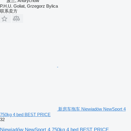
波兰, Andrychów
P.H.U. Goliat, Grzegorz Bylica
联系卖方
新房车拖车 Niewiadów NewSport 4
750kg 4 bed BEST PRICE
32
Niewiadów NewSport 4 750kg 4 bed BEST PRICE