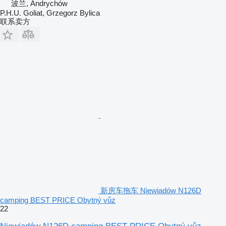
波兰, Andrychów
P.H.U. Goliat, Grzegorz Bylica
联系卖方
新房车拖车 Niewiadów N126D
camping BEST PRICE Obytný vůz
22