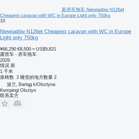
新房车拖车 Niewiadów N126et
Cheapest caravan with WC in Europe Light only 750kg
10
Niewiadów N126et Cheapest caravan with WC in Europe
Light only 750kg
¥66,290
€8,500
≈ US$9,821
露营车 - 房车拖车
2026
情况
新
1 千米
座椅数
2
睡觉的地方数量
2
波兰, Bartąg k/Olsztyna
Kempingi Olsztyn
联系卖方