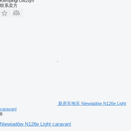
Kempingi Olsztyn
联系卖方
新房车拖车 Niewiadów N126e Light
caravan!
8
Niewiadów N126e Light caravan!