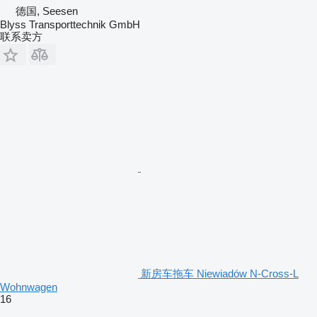
德国, Seesen
Blyss Transporttechnik GmbH
联系卖方
新房车拖车 Niewiadów N-Cross-L
Wohnwagen
16