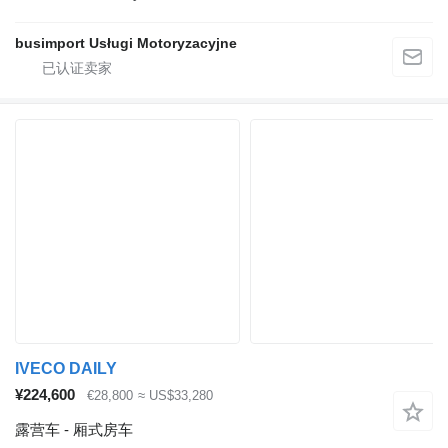
busimport Usługi Motoryzacyjne
IVECO DAILY
¥224,600
€28,800
≈ US$33,280
露营车 - 厢式房车