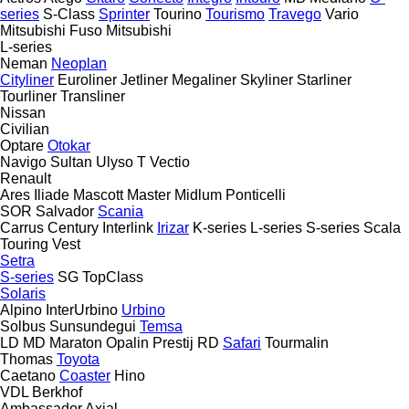
series
S-Class
Sprinter
Tourino
Tourismo
Travego
Vario
Mitsubishi Fuso
Mitsubishi
L-series
Neman
Neoplan
Cityliner
Euroliner
Jetliner
Megaliner
Skyliner
Starliner
Tourliner
Transliner
Nissan
Civilian
Optare
Otokar
Navigo
Sultan
Ulyso T
Vectio
Renault
Ares
Iliade
Mascott
Master
Midlum
Ponticelli
SOR
Salvador
Scania
Carrus
Century
Interlink
Irizar
K-series
L-series
S-series
Scala
Touring
Vest
Setra
S-series
SG
TopClass
Solaris
Alpino
InterUrbino
Urbino
Solbus
Sunsundegui
Temsa
LD
MD
Maraton
Opalin
Prestij
RD
Safari
Tourmalin
Thomas
Toyota
Caetano
Coaster
Hino
VDL Berkhof
Ambassador
Axial