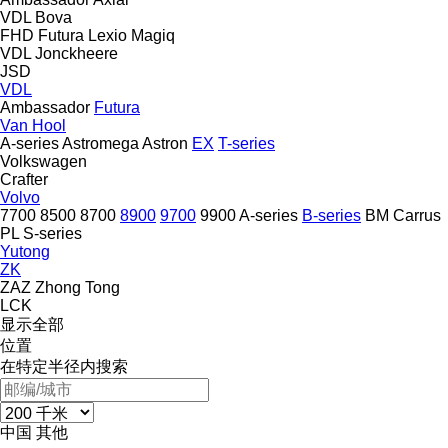
VDL Bova
FHD
Futura
Lexio
Magiq
VDL Jonckheere
JSD
VDL
Ambassador
Futura
Van Hool
A-series
Astromega
Astron
EX
T-series
Volkswagen
Crafter
Volvo
7700
8500
8700
8900
9700
9900
A-series
B-series
BM
Carrus
PL
S-series
Yutong
ZK
ZAZ
Zhong Tong
LCK
显示全部
位置
在特定半径内搜索
中国
其他