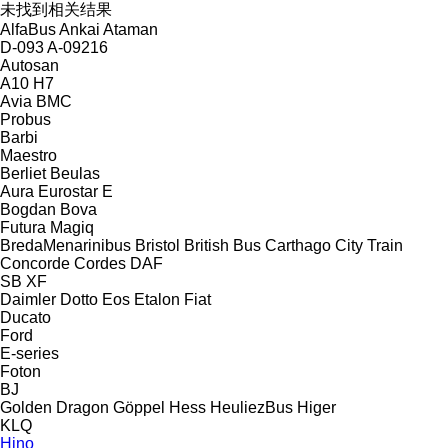
未找到相关结果
AlfaBus
Ankai
Ataman
D-093
A-09216
Autosan
A10
H7
Avia
BMC
Probus
Barbi
Maestro
Berliet
Beulas
Aura
Eurostar E
Bogdan
Bova
Futura
Magiq
BredaMenarinibus
Bristol
British Bus
Carthago
City Train
Concorde
Cordes
DAF
SB
XF
Daimler
Dotto
Eos
Etalon
Fiat
Ducato
Ford
E-series
Foton
BJ
Golden Dragon
Göppel
Hess
HeuliezBus
Higer
KLQ
Hino