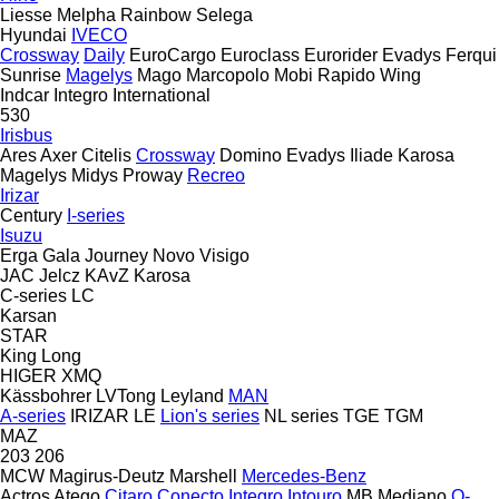
Liesse
Melpha
Rainbow
Selega
Hyundai
IVECO
Crossway
Daily
EuroCargo
Euroclass
Eurorider
Evadys
Ferqui
Sunrise
Magelys
Mago
Marcopolo
Mobi
Rapido
Wing
Indcar
Integro
International
530
Irisbus
Ares
Axer
Citelis
Crossway
Domino
Evadys
Iliade
Karosa
Magelys
Midys
Proway
Recreo
Irizar
Century
I-series
Isuzu
Erga
Gala
Journey
Novo
Visigo
JAC
Jelcz
KAvZ
Karosa
C-series
LC
Karsan
STAR
King Long
HIGER
XMQ
Kässbohrer
LVTong
Leyland
MAN
A-series
IRIZAR
LE
Lion's series
NL series
TGE
TGM
MAZ
203
206
MCW
Magirus-Deutz
Marshell
Mercedes-Benz
Actros
Atego
Citaro
Conecto
Integro
Intouro
MB
Mediano
O-