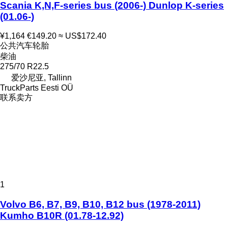
Scania K,N,F-series bus (2006-) Dunlop K-series
(01.06-)
¥1,164
€149.20
≈ US$172.40
公共汽车轮胎
柴油
275/70 R22.5
爱沙尼亚, Tallinn
TruckParts Eesti OÜ
联系卖方
1
Volvo B6, B7, B9, B10, B12 bus (1978-2011)
Kumho B10R (01.78-12.92)