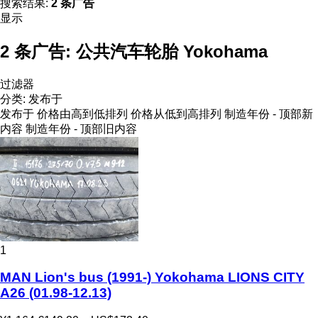
搜索结果:
2 条广告
显示
2 条广告:
公共汽车轮胎 Yokohama
过滤器
分类
:
发布于
发布于
价格由高到低排列
价格从低到高排列
制造年份 - 顶部新
内容
制造年份 - 顶部旧内容
1
MAN Lion's bus (1991-) Yokohama LIONS CITY
A26 (01.98-12.13)