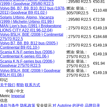
: 295/80 R22.5
€50.81
(1999-) Goodyear 295/80 R22.5
Volvo B6, B7, B9, B10, B12 bus (1978-
燃油: 柴油, :
€110.48
2011) Goodyear B9 (01.02-)
305/70R22.5
Solaris Urbino, Alpino, Vacanza
: 295/80 R22.5
€72.58
(1999-) Michelin Urbino (01.99-)
MAN Lion's bus (1991-) Bridgestone
: 275/70 R22.5
€149.19
LIONS CITY A22 (01.96-12.04)
Volvo B5LH, B0E (2008-) Continental
: 275/70 R22.5
€184.68
275/70 R22.5
Volvo B7, B8, B9, B12 bus (2005-)
: 275/70 R22.5
€149.19
Continental B9 (01.10-)
Scania K,N,F-series bus (2006-)
燃油: 柴油, :
€149.19
Continental K-series (01.06-)
275/70 R22.5
Scania K,N,F-series bus (2006-)
燃油: 柴油, :
€91.94
Goodyear 275/70 R22.5
275/70 R22.5
Volvo B5LH, B0E (2008-) Goodyear
燃油: 柴油, :
€149.19
B5LH (01.08-)
275/70 R22.5
印记
关于我们
帮助
联系方式
中国 / 中文
Metric
Imperial
信息
条款与条件
隐私政策
安全提示
对 Autoline 的评价
品牌目录