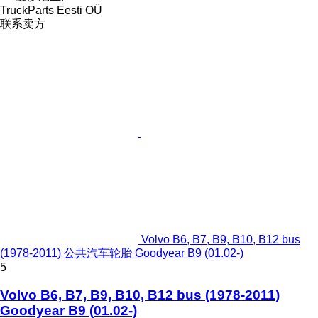
TruckParts Eesti OÜ
联系卖方
Volvo B6, B7, B9, B10, B12 bus
(1978-2011) 公共汽车轮胎 Goodyear B9 (01.02-)
5
Volvo B6, B7, B9, B10, B12 bus (1978-2011)
Goodyear B9 (01.02-)