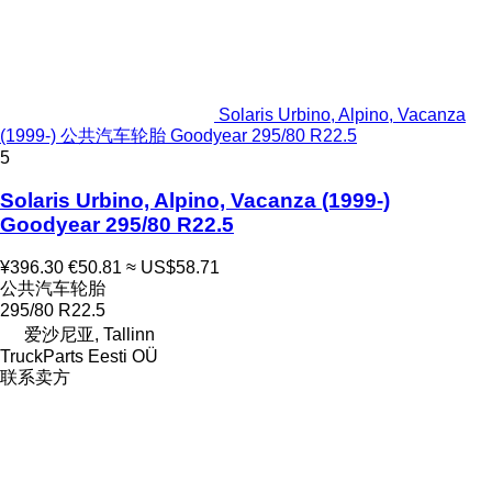
Solaris Urbino, Alpino, Vacanza
(1999-) 公共汽车轮胎 Goodyear 295/80 R22.5
5
Solaris Urbino, Alpino, Vacanza (1999-)
Goodyear 295/80 R22.5
¥396.30
€50.81
≈ US$58.71
公共汽车轮胎
295/80 R22.5
爱沙尼亚, Tallinn
TruckParts Eesti OÜ
联系卖方