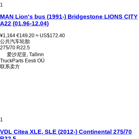
1
MAN Lion's bus (1991-) Bridgestone LIONS CITY
A22 (01.96-12.04)
¥1,164
€149.20
≈ US$172.40
公共汽车轮胎
275/70 R22.5
爱沙尼亚, Tallinn
TruckParts Eesti OÜ
联系卖方
1
VDL Citea XLE, SLE (2012-) Continental 275/70
R22.5