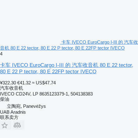
卡车 IVECO EuroCargo I-III 的 汽车收
音机 80 E 22 tector, 80 E 22 P tector, 80 E 22FP tector IVECO
4
卡车 IVECO EuroCargo I-III 的 汽车收音机 80 E 22 tector,
80 E 22 P tector, 80 E 22FP tector IVECO
¥322.30
€41.32
≈ US$47.74
汽车收音机
IVECO CD24V, LP 8635123379-1, 504138383
柴油
立陶宛, Panevėžys
UAB Aradnis
联系卖方