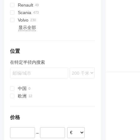
Renault
XF
Trakker
TGA
A-Class
Canter
Scania
XG
TGL
Actros
Kerax
Volvo
TGM
Antos
Magnum
G-series
Actros 1831
显示全部
TGS
Arocs
Midlum
P-series
B-series
Actros 1840
Antos 1830
TGX
Atego
Premium
R-series
FH
Actros 1841
Axor
T-series
FL
Actros 1842
Atego 815
Econic
FM
Actros 1843
Atego 1524
Axor 1828
位置
MB
FMX
Actros 1845
Econic 1828
在特定半径内搜索
VNL
Actros 1846
Econic 1829
Actros 1848
Econic 2629
Actros 2544
Econic 2633
Actros 2545
中国
Actros 2551
欧洲
爱沙尼亚
荷兰
价格
波兰
立陶宛
–