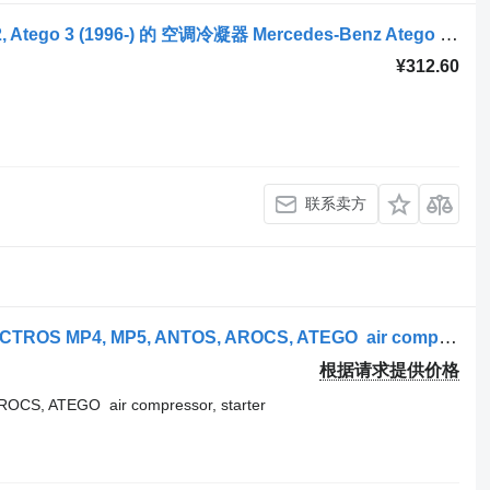
牵引车 Mercedes-Benz Atego, Atego 2, Atego 3 (1996-) 的 空调冷凝器 Mercedes-Benz Atego 2 1524 (01.04-) A9708300915
¥312.60
联系卖方
牵引车 Mercedes-Benz MERCEDES ACTROS MP4, MP5, ANTOS, AROCS, ATEGO air compressor, starter 4472801840, 0042302811, 0042304111, 4722300111, 4722300311, 4722300111, 4471604870, 4472801840, 4722300111, 4722300111, 32933, 447280-1840, DCP17186, 102218, 0071511801, 0071511801, 0071513901, 0071514401, 0071516201, 0071517501 的 空调压缩机 Mercedes-Benz MERCEDES ACTROS MP4, MP5, ANTOS, AROCS, ATEGO air compressor, s
根据请求提供价格
S, ATEGO air compressor, starter