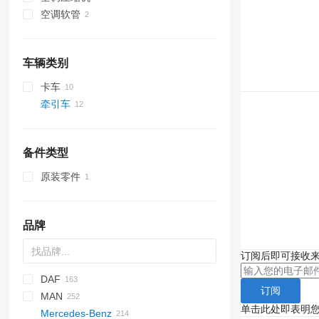
空调软管
车辆类别
卡车
牵引车
备件类型
原装零件
品牌
订阅后即可接收
DAF
订阅
MAN
CF
S-Way
单击此处即表明
Mercedes-Benz
LF
Stralis
Lion's series