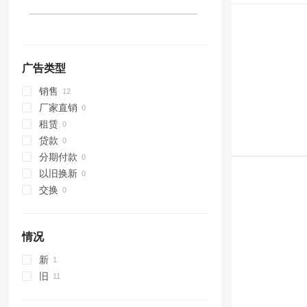
广告类型
销售
厂家直销
租赁
贷款
分期付款
以旧换新
交换
情况
新
旧